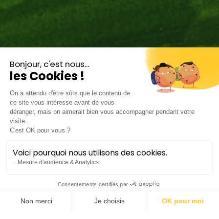
Amitiés
Lieu :
Salle Pasteur | Le Corum
Durée :
± 1h50 avec entracte
Tarifs :
20€