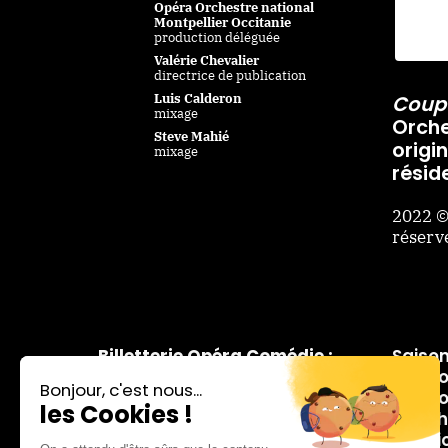
Opéra Orchestre national
Montpellier Occitanie
production déléguée
Valérie Chevalier
directrice de publication
Luis Calderon
Coup 
mixage
Orche
Steve Mahié
origi
mixage
résid
2022 ©
réserv
Billetterie Opéra Comédie :
Saiso
Place de la Comédie
Les Co
du mardi au samedi
Conco
de 10h à 13h
March
et de 14h à 18h
Menti